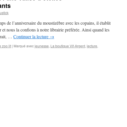
ants
stick
mps de l’anniversaire du moustizèbre avec les copains, il établit
ir et nous la confions à notre librairie préférée. Ainsi quand les
erait, …
Continuer la lecture
→
 zoo lit
|
Marqué avec
jeunesse
,
La boutique Vif-Argent
,
lecture
,
que
t
e
iles
crediJourDesEnfants