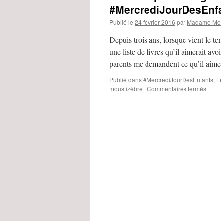
#MercrediJourDesEnf
Publié le
24 février 2016
par
Madame Mou
Depuis trois ans, lorsque vient le te
une liste de livres qu’il aimerait avo
parents me demandent ce qu’il aim
Publié dans
#MercrediJourDesEnfants
,
Le
moustizèbre
|
Commentaires fermés
sur
La
bouti
Vif-
Argen
:
une
valis
d’éto
#Mer