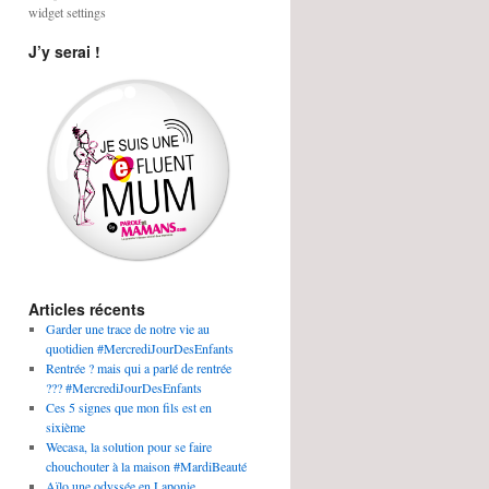
widget settings
J’y serai !
Articles récents
Garder une trace de notre vie au
quotidien #MercrediJourDesEnfants
Rentrée ? mais qui a parlé de rentrée
??? #MercrediJourDesEnfants
Ces 5 signes que mon fils est en
sixième
Wecasa, la solution pour se faire
chouchouter à la maison #MardiBeauté
Aïlo une odyssée en Laponie