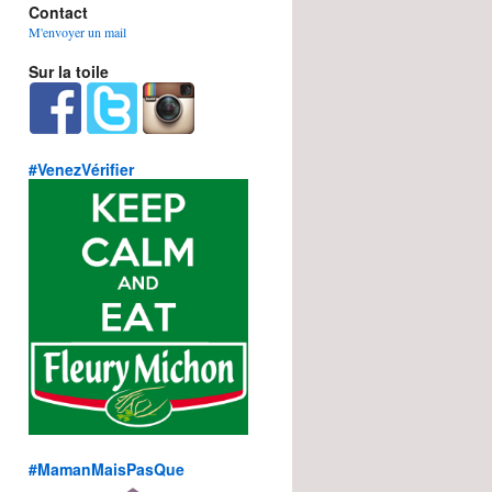
Contact
M'envoyer un mail
Sur la toile
#VenezVérifier
#MamanMaisPasQue