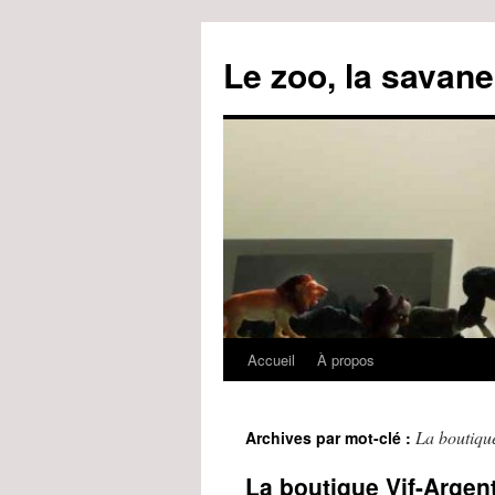
Le zoo, la savane
Accueil
À propos
Aller
au
La boutiqu
Archives par mot-clé :
contenu
La boutique Vif-Argent