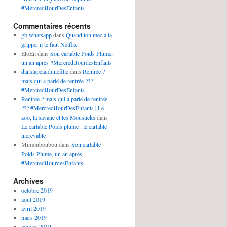
#MercrediJourDesEnfants
Commentaires récents
gb whatsapp
dans
Quand ton mec a la
grippe, il te faut Netflix
EloEil
dans
Son cartable Poids Plume,
un an après #MercrediJourdesEnfants
danslapeaudunefille
dans
Rentrée ?
mais qui a parlé de rentrée ???
#MercrediJourDesEnfants
Rentrée ? mais qui a parlé de rentrée
??? #MercrediJourDesEnfants | Le
zoo, la savane et les Mousticks
dans
Le cartable Poids plume : le cartable
increvable
Mimouboubou
dans
Son cartable
Poids Plume, un an après
#MercrediJourdesEnfants
Archives
octobre 2019
août 2019
avril 2019
mars 2019
janvier 2019