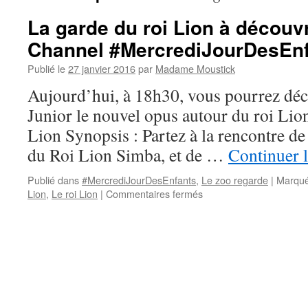
La garde du roi Lion à découv
Channel #MercrediJourDesEn
Publié le
27 janvier 2016
par
Madame Moustick
Aujourd’hui, à 18h30, vous pourrez déc
Junior le nouvel opus autour du roi Lion
Lion Synopsis : Partez à la rencontre de 
du Roi Lion Simba, et de …
Continuer l
Publié dans
#MercrediJourDesEnfants
,
Le zoo regarde
|
Marqué
Lion
,
Le roi Lion
|
Commentaires fermés
sur
La
garde
du
roi
Lion
à
découvrir
sur