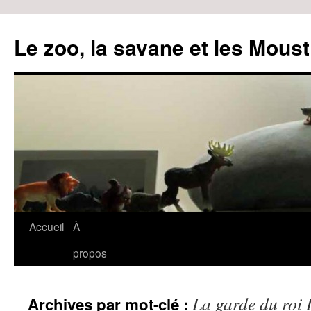
Le zoo, la savane et les Moust
Accueil
À
Aller
propos
au
contenu
La garde du roi 
Archives par mot-clé :