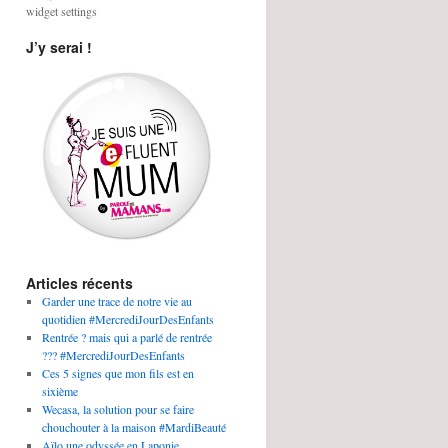
widget settings
J’y serai !
Articles récents
Garder une trace de notre vie au
quotidien #MercrediJourDesEnfants
Rentrée ? mais qui a parlé de rentrée
??? #MercrediJourDesEnfants
Ces 5 signes que mon fils est en
sixième
Wecasa, la solution pour se faire
chouchouter à la maison #MardiBeauté
Aïlo une odyssée en Laponie