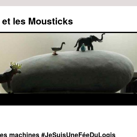
 et les Mousticks
 mes machines #JeSuisUneFéeDuLogis