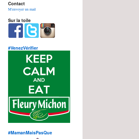
Contact
M'envoyer un mail
Sur la toile
#VenezVérifier
#MamanMaisPasQue