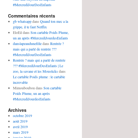
#MercrediJourDesEnfants
Commentaires récents
gb whatsapp
dans
Quand ton mec a la
grippe, il te faut Netflix
EloEil
dans
Son cartable Poids Plume,
un an après #MercrediJourdesEnfants
danslapeaudunefille
dans
Rentrée ?
mais qui a parlé de rentrée ???
#MercrediJourDesEnfants
Rentrée ? mais qui a parlé de rentrée
??? #MercrediJourDesEnfants | Le
zoo, la savane et les Mousticks
dans
Le cartable Poids plume : le cartable
increvable
Mimouboubou
dans
Son cartable
Poids Plume, un an après
#MercrediJourdesEnfants
Archives
octobre 2019
août 2019
avril 2019
mars 2019
janvier 2019