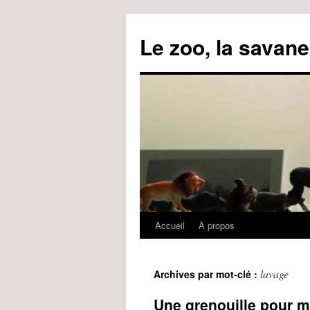
Le zoo, la savane
Accueil
À propos
Aller
au
lavage
Archives par mot-clé :
contenu
Une grenouille pour