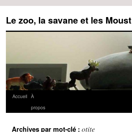
Le zoo, la savane et les Moust
Accueil
À
Aller
propos
au
contenu
otite
Archives par mot-clé :