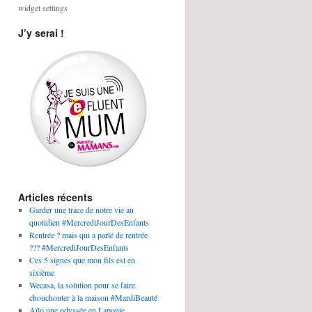
widget settings
J’y serai !
Articles récents
Garder une trace de notre vie au
quotidien #MercrediJourDesEnfants
Rentrée ? mais qui a parlé de rentrée
??? #MercrediJourDesEnfants
Ces 5 signes que mon fils est en
sixième
Wecasa, la solution pour se faire
chouchouter à la maison #MardiBeauté
Aïlo une odyssée en Laponie