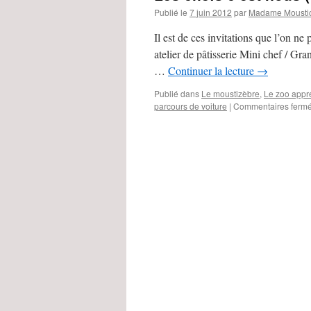
Publié le
7 juin 2012
par
Madame Mousti
Il est de ces invitations que l’on n
atelier de pâtisserie Mini chef / Gr
…
Continuer la lecture
→
Publié dans
Le moustizèbre
,
Le zoo appr
parcours de voiture
|
Commentaires ferm