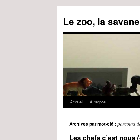
Le zoo, la savane
Accueil
À propos
Aller
au
parcours de
Archives par mot-clé :
contenu
Les chefs c’est nous (