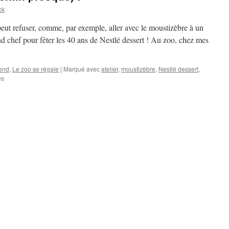
ck
e peut refuser, comme, par exemple, aller avec le moustizèbre à un
and chef pour fêter les 40 ans de Nestlé dessert ! Au zoo, chez mes
end
,
Le zoo se régale
|
Marqué avec
atelier
,
moustizèbre
,
Nestlé dessert
,
és
sur
Les
chefs
c’est
nous
(enfin
presque)
!