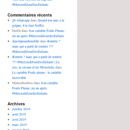
#MercrediJourDesEnfants
Commentaires récents
gb whatsapp
dans
Quand ton mec a la
grippe, il te faut Netflix
EloEil
dans
Son cartable Poids Plume,
un an après #MercrediJourdesEnfants
danslapeaudunefille
dans
Rentrée ?
mais qui a parlé de rentrée ???
#MercrediJourDesEnfants
Rentrée ? mais qui a parlé de rentrée
??? #MercrediJourDesEnfants | Le
zoo, la savane et les Mousticks
dans
Le cartable Poids plume : le cartable
increvable
Mimouboubou
dans
Son cartable
Poids Plume, un an après
#MercrediJourdesEnfants
Archives
octobre 2019
août 2019
avril 2019
mars 2019
janvier 2019