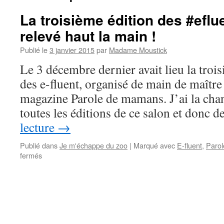
La troisième édition des #eflue
relevé haut la main !
Publié le
3 janvier 2015
par
Madame Moustick
Le 3 décembre dernier avait lieu la troi
des e-fluent, organisé de main de maître
magazine Parole de mamans. J’ai la chan
toutes les éditions de ce salon et donc 
lecture
→
Publié dans
Je m'échappe du zoo
|
Marqué avec
E-fluent
,
Paro
fermés
sur
La
troisième
édition
des
#efluent
: