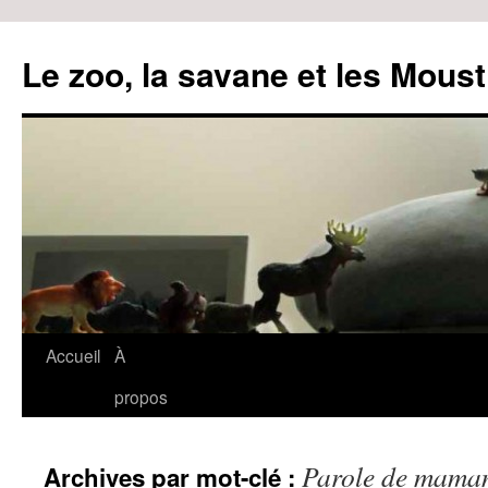
Le zoo, la savane et les Moust
Accueil
À
Aller
propos
au
contenu
Parole de mama
Archives par mot-clé :