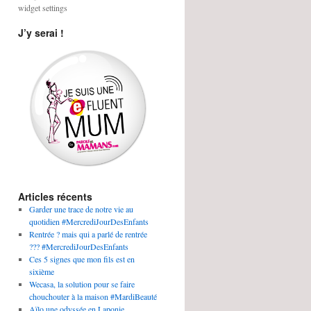
widget settings
J’y serai !
Articles récents
Garder une trace de notre vie au
quotidien #MercrediJourDesEnfants
Rentrée ? mais qui a parlé de rentrée
??? #MercrediJourDesEnfants
Ces 5 signes que mon fils est en
sixième
Wecasa, la solution pour se faire
chouchouter à la maison #MardiBeauté
Aïlo une odyssée en Laponie