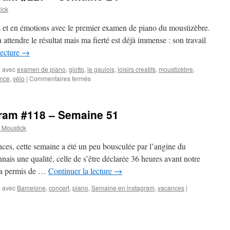
ick
s et en émotions avec le premier examen de piano du moustizèbre.
 attendre le résultat mais ma fierté est déjà immense : son travail
lecture
→
 avec
examen de piano
,
giotto
,
le gaulois
,
loisirs creatifs
,
moustizèbre
,
ance
,
vélo
|
Commentaires fermés
sur
Ma
semaine
en
ram #118 – Semaine 51
instagram
#227
Moustick
–
Semaine
nces, cette semaine a été un peu bousculée par l’angine du
24
ais une qualité, celle de s’être déclarée 36 heures avant notre
s a permis de …
Continuer la lecture
→
 avec
Barcelone
,
concert
,
piano
,
Semaine en instagram
,
vacances
|