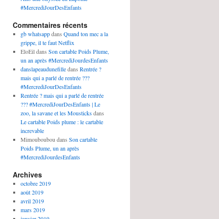
#MercrediJourDesEnfants
Commentaires récents
gb whatsapp
dans
Quand ton mec a la
grippe, il te faut Netflix
EloEil
dans
Son cartable Poids Plume,
un an après #MercrediJourdesEnfants
danslapeaudunefille
dans
Rentrée ?
mais qui a parlé de rentrée ???
#MercrediJourDesEnfants
Rentrée ? mais qui a parlé de rentrée
??? #MercrediJourDesEnfants | Le
zoo, la savane et les Mousticks
dans
Le cartable Poids plume : le cartable
increvable
Mimouboubou
dans
Son cartable
Poids Plume, un an après
#MercrediJourdesEnfants
Archives
octobre 2019
août 2019
avril 2019
mars 2019
janvier 2019