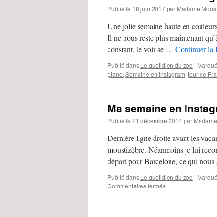
Publié le
18 juin 2017
par
Madame Moust
Une jolie semaine haute en couleur
Il ne nous reste plus maintenant qu’à
constant, le voir se …
Continuer la 
Publié dans
Le quotidien du zoo
|
Marqué
piano
,
Semaine en instagram
,
tour de Fr
Ma semaine en Instag
Publié le
21 décembre 2014
par
Madame 
Dernière ligne droite avant les vaca
moustizèbre. Néanmoins je lui reconn
départ pour Barcelone, ce qui nou
Publié dans
Le quotidien du zoo
|
Marqué
Commentaires fermés
sur
Ma
semaine
en