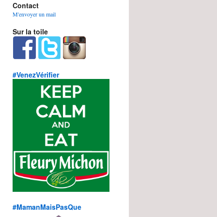
Contact
M'envoyer un mail
Sur la toile
#VenezVérifier
#MamanMaisPasQue