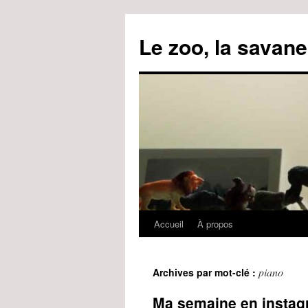
Le zoo, la savane
Accueil
À propos
Aller
au
piano
Archives par mot-clé :
contenu
Ma semaine en instag