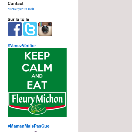
Contact
M'envoyer un mail
Sur la toile
#VenezVérifier
#MamanMaisPasQue