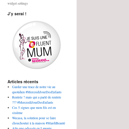
widget settings
J’y serai !
Articles récents
Garder une trace de notre vie au
quotidien #MercrediJourDesEnfants
Rentrée ? mais qui a parlé de rentrée
??? #MercrediJourDesEnfants
Ces 5 signes que mon fils est en
sixième
Wecasa, la solution pour se faire
chouchouter à la maison #MardiBeauté
Aïlo une odyssée en Laponie