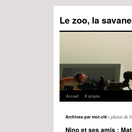
Le zoo, la savane
Accueil
À propos
Aller
au
plaisir de l
Archives par mot-clé :
contenu
Nino et ses amis : Mat