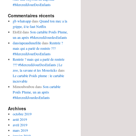
#MercrediJourDesEnfants
Commentaires récents
gb whatsapp
dans
Quand ton mec a la
grippe, il te faut Netflix
EloEil
dans
Son cartable Poids Plume,
un an après #MercrediJourdesEnfants
danslapeaudunefille
dans
Rentrée ?
mais qui a parlé de rentrée ???
#MercrediJourDesEnfants
Rentrée ? mais qui a parlé de rentrée
??? #MercrediJourDesEnfants | Le
zoo, la savane et les Mousticks
dans
Le cartable Poids plume : le cartable
increvable
Mimouboubou
dans
Son cartable
Poids Plume, un an après
#MercrediJourdesEnfants
Archives
octobre 2019
août 2019
avril 2019
mars 2019
janvier 2019