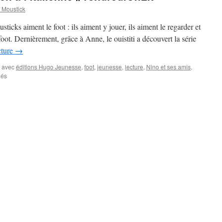
Moustick
cks aiment le foot : ils aiment y jouer, ils aiment le regarder et
 foot. Dernièrement, grâce à Anne, le ouistiti a découvert la série
cture
→
 avec
éditions Hugo Jeunesse
,
foot
,
jeunesse
,
lecture
,
Nino et ses amis
,
més
sur
Nino
et
ses
amis
:
Match
à
l’italienne
#VendrediOnLit