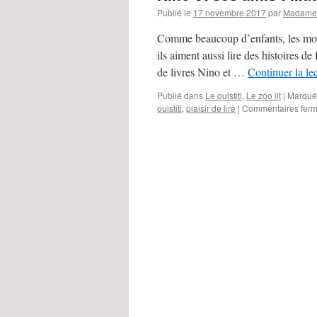
Publié le
17 novembre 2017
par
Madame 
Comme beaucoup d’enfants, les mousti
ils aiment aussi lire des histoires de
de livres Nino et …
Continuer la le
Publié dans
Le ouistiti
,
Le zoo lit
|
Marqué
ouistiti
,
plaisir de lire
|
Commentaires fer