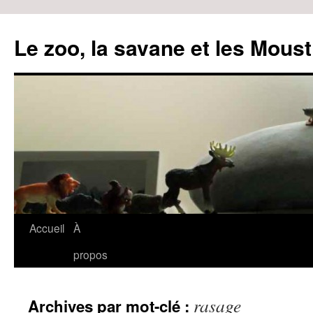
Le zoo, la savane et les Moust
Accueil
À
Aller
propos
au
contenu
rasage
Archives par mot-clé :