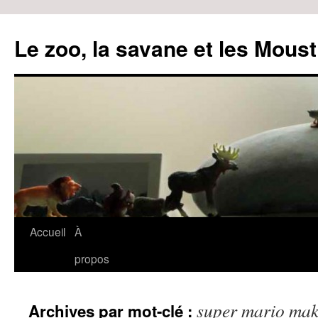
Le zoo, la savane et les Moust
Accueil
À
Aller
propos
au
contenu
super mario mak
Archives par mot-clé :