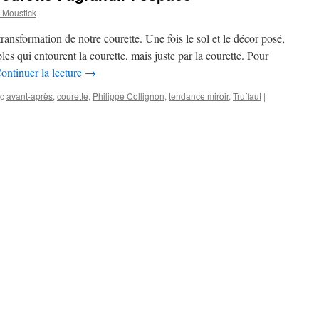
Moustick
ransformation de notre courette. Une fois le sol et le décor posé,
bles qui entourent la courette, mais juste par la courette. Pour
ontinuer la lecture
→
c
avant-après
,
courette
,
Philippe Collignon
,
tendance miroir
,
Truffaut
|