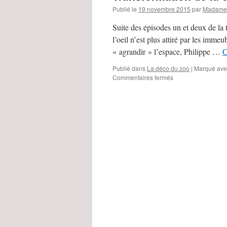
Publié le
19 novembre 2015
par
Madame 
Suite des épisodes un et deux de la t
l’oeil n’est plus attiré par les immeu
« agrandir » l’espace, Philippe …
C
Publié dans
La déco du zoo
|
Marqué ave
Commentaires fermés
sur
Transformation
de
la
courette
:
agrandir
l’espace