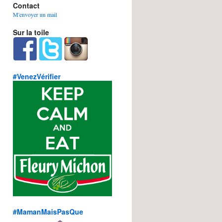
Contact
M'envoyer un mail
Sur la toile
#VenezVérifier
#MamanMaisPasQue