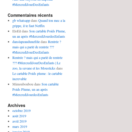
#MercrediJourDesEnfants
Commentaires récents
gb whatsapp
dans
Quand ton mec a la
grippe, il te faut Netflix
EloEil
dans
Son cartable Poids Plume,
un an après #MercrediJourdesEnfants
danslapeaudunefille
dans
Rentrée ?
mais qui a parlé de rentrée ???
#MercrediJourDesEnfants
Rentrée ? mais qui a parlé de rentrée
??? #MercrediJourDesEnfants | Le
zoo, la savane et les Mousticks
dans
Le cartable Poids plume : le cartable
increvable
Mimouboubou
dans
Son cartable
Poids Plume, un an après
#MercrediJourdesEnfants
Archives
octobre 2019
août 2019
avril 2019
mars 2019
janvier 2019