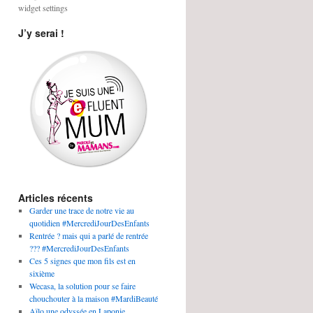
widget settings
J’y serai !
Articles récents
Garder une trace de notre vie au
quotidien #MercrediJourDesEnfants
Rentrée ? mais qui a parlé de rentrée
??? #MercrediJourDesEnfants
Ces 5 signes que mon fils est en
sixième
Wecasa, la solution pour se faire
chouchouter à la maison #MardiBeauté
Aïlo une odyssée en Laponie