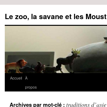
Le zoo, la savane et les Moust
Accueil
À
Aller
propos
au
contenu
traditions d’asie
Archives par mot-clé :