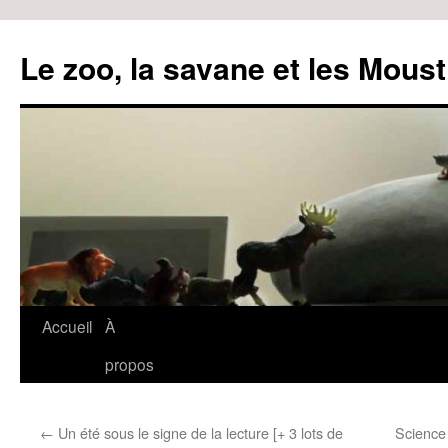
Le zoo, la savane et les Moust
Accueil
À
Aller
propos
au
contenu
←
Un été sous le signe de la lecture [+ 3 lots de
Science 