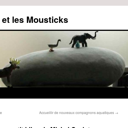
 et les Mousticks
ue
Accueillir de nouveaux compagnons aquatiques
→