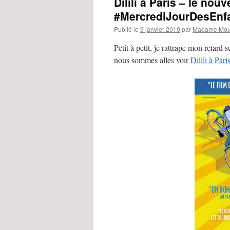
Dilili à Paris – le nou
#MercrediJourDesEnf
Publié le
9 janvier 2019
par
Madame Mous
Petit à petit, je rattrape mon retard
nous sommes allés voir
Dilili à Pari