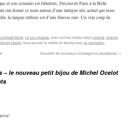
ue et son scénario est fabuleux. Découvrir Paris à la Belle
lui ont donné ce nom autour d’une intrigue très actuel qui nous
in, la langue utilisée est d’une finesse rare. Un vrai coup de
ourDesEnfants
,
Le zoo regarde
, avec comme mot(s)-clé(s)
cinéma
,
cinéma
Michel Ocelot
. Vous pouvez le mettre en favoris avec
ce permalien
.
ue
Accueillir de nouveaux compagnons aquatiques
→
ris – le nouveau petit bijou de Michel Ocelot
ts
prévu!