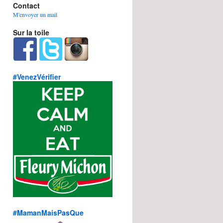
Contact
M'envoyer un mail
Sur la toile
#VenezVérifier
#MamanMaisPasQue