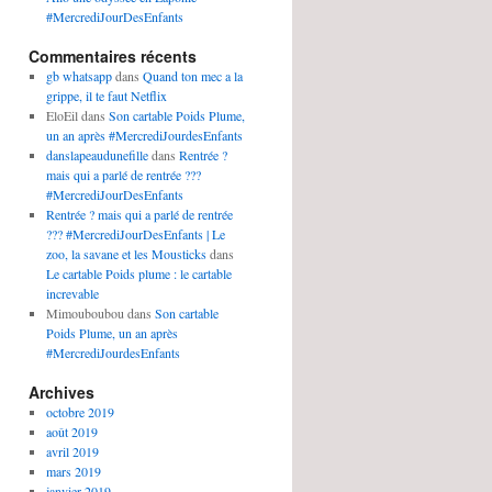
#MercrediJourDesEnfants
Commentaires récents
gb whatsapp
dans
Quand ton mec a la
grippe, il te faut Netflix
EloEil
dans
Son cartable Poids Plume,
un an après #MercrediJourdesEnfants
danslapeaudunefille
dans
Rentrée ?
mais qui a parlé de rentrée ???
#MercrediJourDesEnfants
Rentrée ? mais qui a parlé de rentrée
??? #MercrediJourDesEnfants | Le
zoo, la savane et les Mousticks
dans
Le cartable Poids plume : le cartable
increvable
Mimouboubou
dans
Son cartable
Poids Plume, un an après
#MercrediJourdesEnfants
Archives
octobre 2019
août 2019
avril 2019
mars 2019
janvier 2019