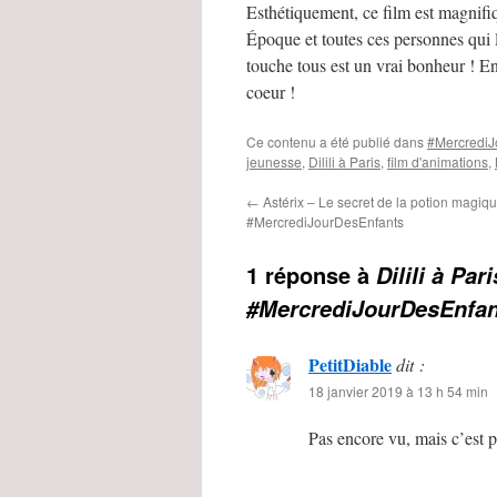
Esthétiquement, ce film est magnifiq
Époque et toutes ces personnes qui 
touche tous est un vrai bonheur ! Enf
coeur !
Ce contenu a été publié dans
#MercrediJ
jeunesse
,
Dilili à Paris
,
film d'animations
,
←
Astérix – Le secret de la potion magiq
#MercrediJourDesEnfants
1 réponse à
Dilili à Pa
#MercrediJourDesEnfan
PetitDiable
dit :
18 janvier 2019 à 13 h 54 min
Pas encore vu, mais c’est 