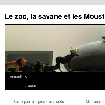
Le zoo, la savane et les Moust
Accueil
À
Aller
propos
au
contenu
←
Sanex pour nos peaux ensoleillés
Ma semaine 