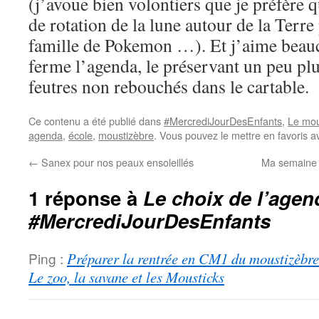
(j’avoue bien volontiers que je préfère q
de rotation de la lune autour de la Terr
famille de Pokemon …). Et j’aime beauc
ferme l’agenda, le préservant un peu pl
feutres non rebouchés dans le cartable.
Ce contenu a été publié dans
#MercrediJourDesEnfants
,
Le mou
agenda
,
école
,
moustizèbre
. Vous pouvez le mettre en favoris 
←
Sanex pour nos peaux ensoleillés
Ma semaine 
1 réponse à
Le choix de l’agen
#MercrediJourDesEnfants
Ping :
Préparer la rentrée en CM1 du moustizèbr
Le zoo, la savane et les Mousticks