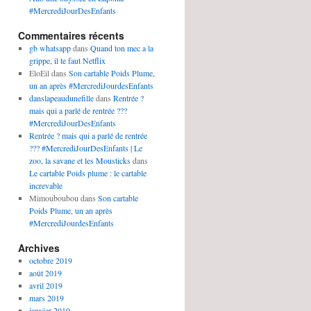
#MercrediJourDesEnfants
Commentaires récents
gb whatsapp
dans
Quand ton mec a la
grippe, il te faut Netflix
EloEil
dans
Son cartable Poids Plume,
un an après #MercrediJourdesEnfants
danslapeaudunefille
dans
Rentrée ?
mais qui a parlé de rentrée ???
#MercrediJourDesEnfants
Rentrée ? mais qui a parlé de rentrée
??? #MercrediJourDesEnfants | Le
zoo, la savane et les Mousticks
dans
Le cartable Poids plume : le cartable
increvable
Mimouboubou
dans
Son cartable
Poids Plume, un an après
#MercrediJourdesEnfants
Archives
octobre 2019
août 2019
avril 2019
mars 2019
janvier 2019