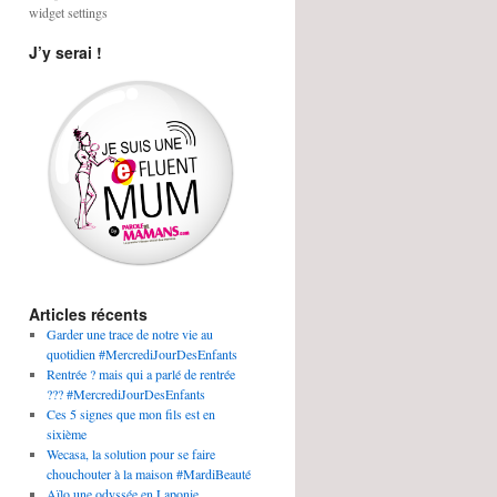
widget settings
J’y serai !
Articles récents
Garder une trace de notre vie au
quotidien #MercrediJourDesEnfants
Rentrée ? mais qui a parlé de rentrée
??? #MercrediJourDesEnfants
Ces 5 signes que mon fils est en
sixième
Wecasa, la solution pour se faire
chouchouter à la maison #MardiBeauté
Aïlo une odyssée en Laponie