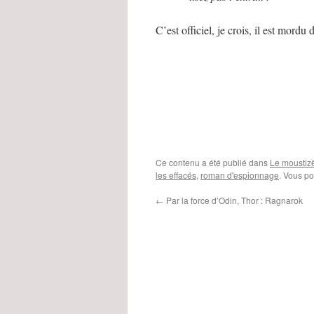
C’est officiel, je crois, il est mord
Ce contenu a été publié dans
Le moustiz
les effacés
,
roman d'espionnage
. Vous po
←
Par la force d’Odin, Thor : Ragnarok