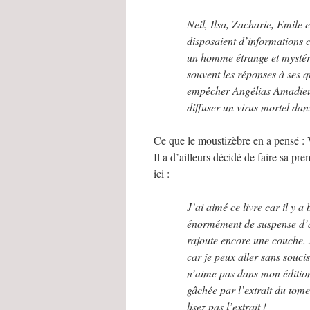
Neil, Ilsa, Zacharie, Emile e
disposaient d’informations 
un homme étrange et mystéri
souvent les réponses à ses q
empêcher Angélias Amadieu,
diffuser un virus mortel d
Ce que le moustizèbre en a pensé : V
Il a d’ailleurs décidé de faire sa pre
ici :
J’ai aimé ce livre car il y a
énormément de suspense d’au
rajoute encore une couche. J
car je peux aller sans soucis
n’aime pas dans mon édition 
gâchée par l’extrait du tome
lisez pas l’extrait !