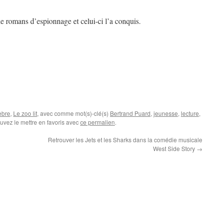
u de romans d’espionnage et celui-ci l’a conquis.
èbre
,
Le zoo lit
, avec comme mot(s)-clé(s)
Bertrand Puard
,
jeunesse
,
lecture
,
uvez le mettre en favoris avec
ce permalien
.
Retrouver les Jets et les Sharks dans la comédie musicale
West Side Story
→