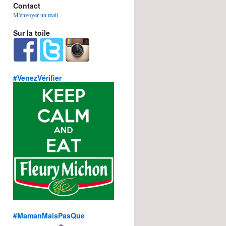
Contact
M'envoyer un mail
Sur la toile
#VenezVérifier
#MamanMaisPasQue