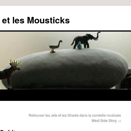
 et les Mousticks
Retrouver les Jets et les Sharks dans la comédie musicale
West Side Story
→