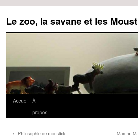
Le zoo, la savane et les Moust
Accueil
À
Aller
propos
au
contenu
←
Philosophie de moustick
Maman Mais