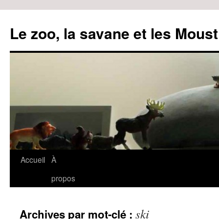
Le zoo, la savane et les Moust
Accueil
À
Aller
propos
au
contenu
ski
Archives par mot-clé :