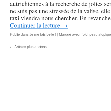
9
autrichiennes à la recherche de jolies sen
ne suis pas une stressée de la valise, ell
taxi viendra nous chercher. En revanch
Continuer la lecture
→
Publié dans
Je me fais belle !
|
Marqué avec
froid
,
peau atopiqu
←
Articles plus anciens