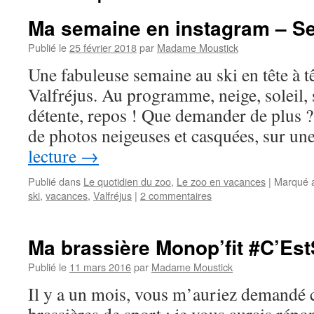
Ma semaine en instagram – S
Publié le
25 février 2018
par
Madame Moustick
Une fabuleuse semaine au ski en tête à t
Valfréjus. Au programme, neige, soleil, s
détente, repos ! Que demander de plus ?
de photos neigeuses et casquées, sur u
lecture
→
Publié dans
Le quotidien du zoo
,
Le zoo en vacances
|
Marqué 
ski
,
vacances
,
Valfréjus
|
2 commentaires
Ma brassière Monop’fit #C’Es
Publié le
11 mars 2016
par
Madame Moustick
Il y a un mois, vous m’auriez demandé c