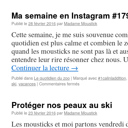
semaine
en
Ma semaine en Instagram #17
Instagram
#180
Publié le
28 février 2016
par
Madame Moustick
–
Cette semaine, je me suis souvenue com
Semaine
10
quotidien est plus calme et combien le z
quand les mousticks ne sont pas là et a
entendre leur rire résonner chez nous.
Continuer la lecture
→
Publié dans
Le quotidien du zoo
|
Marqué avec
#1calinladdition
ski
,
vacances
|
Commentaires fermés
sur
Ma
semaine
en
Protéger nos peaux au ski
Instagram
#179
Publié le
23 février 2016
par
Madame Moustick
–
Les mousticks et moi partons vendredi 
Semaine