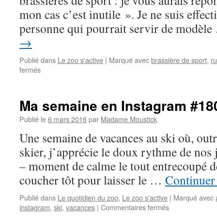
brassières de sport : je vous aurais ré
mon cas c’est inutile ». Je ne suis effec
personne qui pourrait servir de modèl
→
Publié dans
Le zoo s'active
|
Marqué avec
brassière de sport
,
r
fermés
sur
Ma
brassière
Monop’fit
Ma semaine en Instagram #18
#C’EstSportLeVendredi
Publié le
6 mars 2016
par
Madame Moustick
Une semaine de vacances au ski où, outr
skier, j’apprécie le doux rythme de nos 
– moment de calme le tout entrecoupé de
coucher tôt pour laisser le …
Continuer 
Publié dans
Le quotidien du zoo
,
Le zoo s'active
|
Marqué avec
instagram
,
ski
,
vacances
|
Commentaires fermés
sur
Ma