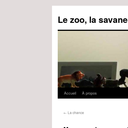
Le zoo, la savane
Accueil
À propos
Aller
au
←
La chance
contenu