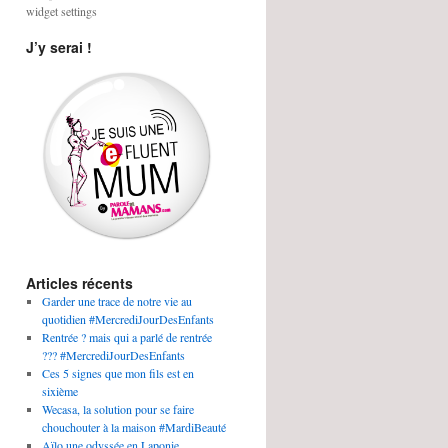
widget settings
J’y serai !
Articles récents
Garder une trace de notre vie au
quotidien #MercrediJourDesEnfants
Rentrée ? mais qui a parlé de rentrée
??? #MercrediJourDesEnfants
Ces 5 signes que mon fils est en
sixième
Wecasa, la solution pour se faire
chouchouter à la maison #MardiBeauté
Aïlo une odyssée en Laponie