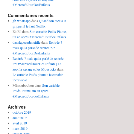
#MercrediJourDesEnfants
Commentaires récents
gb whatsapp
dans
Quand ton mec a la
grippe, il te faut Netflix
EloEil
dans
Son cartable Poids Plume,
un an après #MercrediJourdesEnfants
danslapeaudunefille
dans
Rentrée ?
mais qui a parlé de rentrée ???
#MercrediJourDesEnfants
Rentrée ? mais qui a parlé de rentrée
??? #MercrediJourDesEnfants | Le
zoo, la savane et les Mousticks
dans
Le cartable Poids plume : le cartable
increvable
Mimouboubou
dans
Son cartable
Poids Plume, un an après
#MercrediJourdesEnfants
Archives
octobre 2019
août 2019
avril 2019
mars 2019
janvier 2019