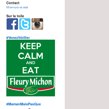
Contact
M'envoyer un mail
Sur la toile
#VenezVérifier
#MamanMaisPasQue