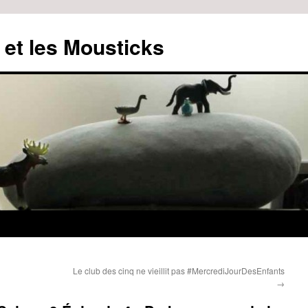
 et les Mousticks
Le club des cinq ne vieillit pas #MercrediJourDesEnfants
→