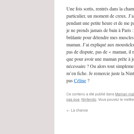
Une fois sortis, rentrés dans la cha
particulier, un moment de creux. J’ai
pendant une petite heure et de me pa
je ne prends jamais de bain à Paris :
brûlante pour détendre mes muscles f
maman. J’ai expliqué aux mousticks q
pas de dispute, pas de « maman, il m’a
que pour avoir une maman prête à joue
nécessaire ? Ou alors tout simplement
m’en fiche. Je remercie juste la Ni
pas
Céline
?
Ce contenu a été publié dans
Maman mais
pas que
,
Nintendo
. Vous pouvez le mettr
←
La chance