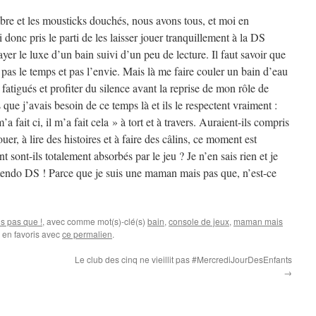
mbre et les mousticks douchés, nous avons tous, et moi en
 donc pris le parti de les laisser jouer tranquillement à la DS
yer le luxe d’un bain suivi d’un peu de lecture. Il faut savoir que
 pas le temps et pas l’envie. Mais là me faire couler un bain d’eau
atigués et profiter du silence avant la reprise de mon rôle de
ue j’avais besoin de ce temps là et ils le respectent vraiment :
 fait ci, il m’a fait cela » à tort et à travers. Auraient-ils compris
r, à lire des histoires et à faire des câlins, ce moment est
 sont-ils totalement absorbés par le jeu ? Je n’en sais rien et je
ntendo DS ! Parce que je suis une maman mais pas que, n’est-ce
 pas que !
, avec comme mot(s)-clé(s)
bain
,
console de jeux
,
maman mais
e en favoris avec
ce permalien
.
Le club des cinq ne vieillit pas #MercrediJourDesEnfants
→