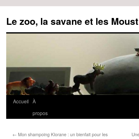
Le zoo, la savane et les Moust
Accueil
À
Aller
propos
au
contenu
←
Mon shampoing Klorane : un bienfait pour les
Une