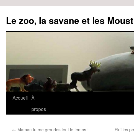
Le zoo, la savane et les Moust
Accueil
À
Aller
propos
au
contenu
←
Maman tu me grondes tout le temps !
Fini les p