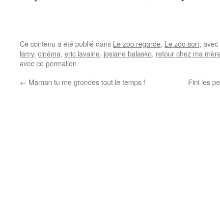
Ce contenu a été publié dans
Le zoo regarde
,
Le zoo sort
, avec
lamy
,
cinéma
,
eric lavaine
,
josiane balasko
,
retour chez ma mèr
avec
ce permalien
.
←
Maman tu me grondes tout le temps !
Fini les p