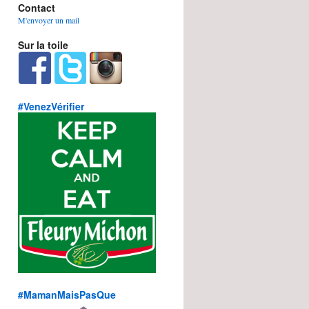
Contact
M'envoyer un mail
Sur la toile
#VenezVérifier
#MamanMaisPasQue