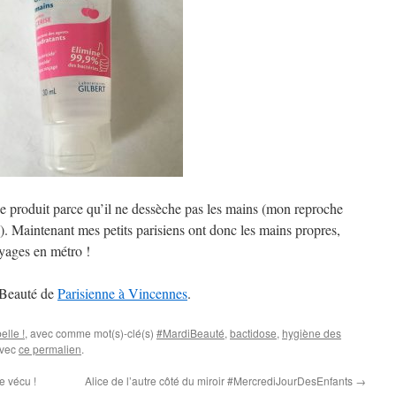
ce produit parce qu’il ne dessèche pas les mains (mon reproche
là). Maintenant mes petits parisiens ont donc les mains propres,
yages en métro !
iBeauté de
Parisienne à Vincennes
.
elle !
, avec comme mot(s)-clé(s)
#MardiBeauté
,
bactidose
,
hygiène des
avec
ce permalien
.
e vécu !
Alice de l’autre côté du miroir #MercrediJourDesEnfants
→