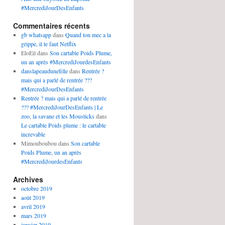
#MercrediJourDesEnfants
Commentaires récents
gb whatsapp
dans
Quand ton mec a la
grippe, il te faut Netflix
EloEil
dans
Son cartable Poids Plume,
un an après #MercrediJourdesEnfants
danslapeaudunefille
dans
Rentrée ?
mais qui a parlé de rentrée ???
#MercrediJourDesEnfants
Rentrée ? mais qui a parlé de rentrée
??? #MercrediJourDesEnfants | Le
zoo, la savane et les Mousticks
dans
Le cartable Poids plume : le cartable
increvable
Mimouboubou
dans
Son cartable
Poids Plume, un an après
#MercrediJourdesEnfants
Archives
octobre 2019
août 2019
avril 2019
mars 2019
janvier 2019