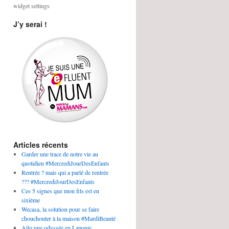
widget settings
J’y serai !
Articles récents
Garder une trace de notre vie au
quotidien #MercrediJourDesEnfants
Rentrée ? mais qui a parlé de rentrée
??? #MercrediJourDesEnfants
Ces 5 signes que mon fils est en
sixième
Wecasa, la solution pour se faire
chouchouter à la maison #MardiBeauté
Aïlo une odyssée en Laponie