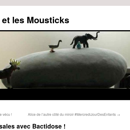
 et les Mousticks
e vécu !
Alice de l’autre côté du miroir #MercrediJourDesEnfants
→
 sales avec Bactidose !