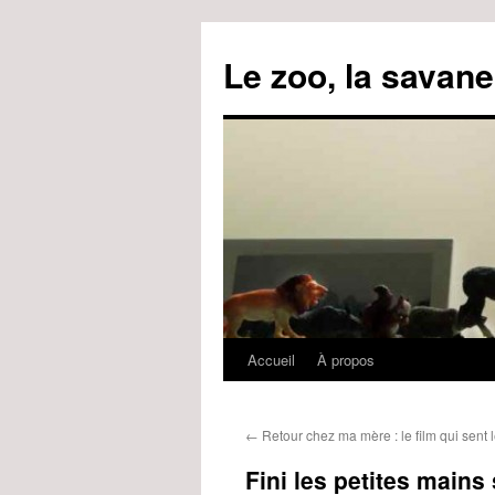
Le zoo, la savane
Accueil
À propos
Aller
au
←
Retour chez ma mère : le film qui sent l
contenu
Fini les petites mains