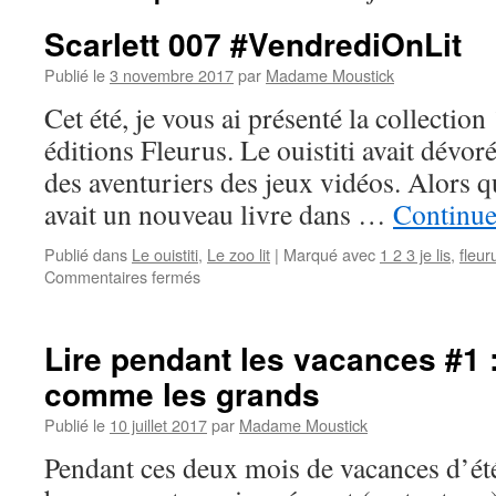
Scarlett 007 #VendrediOnLit
Publié le
3 novembre 2017
par
Madame Moustick
Cet été, je vous ai présenté la collection 
éditions Fleurus. Le ouistiti avait dévor
des aventuriers des jeux vidéos. Alors q
avait un nouveau livre dans …
Continue
Publié dans
Le ouistiti
,
Le zoo lit
|
Marqué avec
1 2 3 je lis
,
fleur
Commentaires fermés
sur
Scarlett
007
#VendrediOnLit
Lire pendant les vacances #1 :
comme les grands
Publié le
10 juillet 2017
par
Madame Moustick
Pendant ces deux mois de vacances d’été,