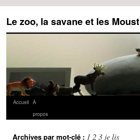
Le zoo, la savane et les Moust
Accueil
À
Aller
propos
au
contenu
1 2 3 je lis
Archives par mot-clé :