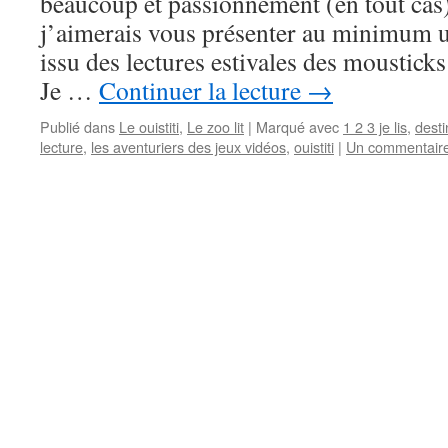
beaucoup et passionnément (en tout cas)
j’aimerais vous présenter au minimum u
issu des lectures estivales des moustick
Je …
Continuer la lecture
→
Publié dans
Le ouistiti
,
Le zoo lit
|
Marqué avec
1 2 3 je lis
,
desti
lecture
,
les aventuriers des jeux vidéos
,
ouistiti
|
Un commentair