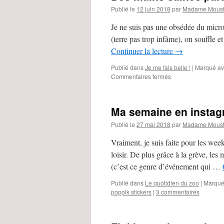
Publié le
12 juin 2018
par
Madame Moust
Je ne suis pas une obsédée du microb
(terre pas trop infâme), on souffle 
Continuer la lecture
→
Publié dans
Je me fais belle !
|
Marqué a
Commentaires fermés
sur
Des
mains
saines
Ma semaine en instag
partout,
tout
Publié le
27 mai 2018
par
Madame Moust
le
temps
Vraiment, je suis faite pour les week
loisir. De plus grâce à la grève, les
(c’est ce genre d’événement qui …
Publié dans
Le quotidien du zoo
|
Marqué
poppik stickers
|
3 commentaires