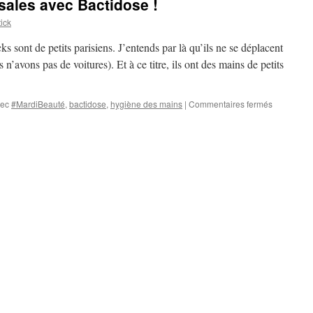
 sales avec Bactidose !
ick
s sont de petits parisiens. J’entends par là qu’ils ne se déplacent
n’avons pas de voitures). Et à ce titre, ils ont des mains de petits
vec
#MardiBeauté
,
bactidose
,
hygiène des mains
|
Commentaires fermés
sur
Fini
les
petites
mains
sales
avec
Bactidose
!