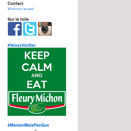
Contact
M'envoyer un mail
Sur la toile
#VenezVérifier
#MamanMaisPasQue