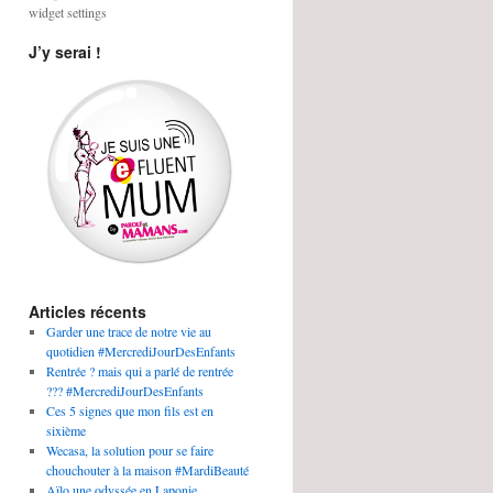
widget settings
J’y serai !
Articles récents
Garder une trace de notre vie au
quotidien #MercrediJourDesEnfants
Rentrée ? mais qui a parlé de rentrée
??? #MercrediJourDesEnfants
Ces 5 signes que mon fils est en
sixième
Wecasa, la solution pour se faire
chouchouter à la maison #MardiBeauté
Aïlo une odyssée en Laponie