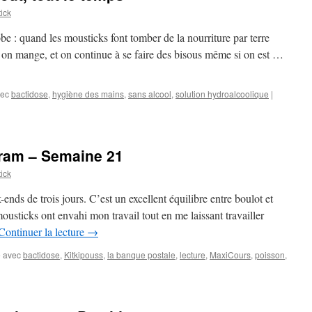
ick
e : quand les mousticks font tomber de la nourriture par terre
et on mange, et on continue à se faire des bisous même si on est …
vec
bactidose
,
hygiène des mains
,
sans alcool
,
solution hydroalcoolique
|
ram – Semaine 21
ick
-ends de trois jours. C’est un excellent équilibre entre boulot et
 mousticks ont envahi mon travail tout en me laissant travailler
Continuer la lecture
→
 avec
bactidose
,
Kitkipouss
,
la banque postale
,
lecture
,
MaxiCours
,
poisson
,