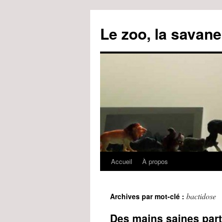
Le zoo, la savane
Accueil
À propos
Aller
au
bactidose
Archives par mot-clé :
contenu
Des mains saines part