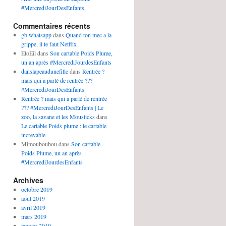
#MercrediJourDesEnfants
Commentaires récents
gb whatsapp
dans
Quand ton mec a la
grippe, il te faut Netflix
EloEil
dans
Son cartable Poids Plume,
un an après #MercrediJourdesEnfants
danslapeaudunefille
dans
Rentrée ?
mais qui a parlé de rentrée ???
#MercrediJourDesEnfants
Rentrée ? mais qui a parlé de rentrée
??? #MercrediJourDesEnfants | Le
zoo, la savane et les Mousticks
dans
Le cartable Poids plume : le cartable
increvable
Mimouboubou
dans
Son cartable
Poids Plume, un an après
#MercrediJourdesEnfants
Archives
octobre 2019
août 2019
avril 2019
mars 2019
janvier 2019