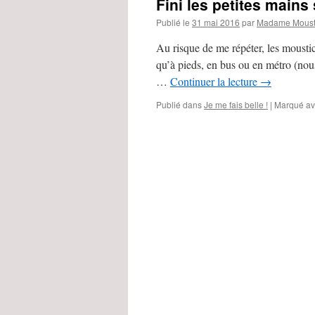
Fini les petites mains
Publié le
31 mai 2016
par
Madame Moust
Au risque de me répéter, les moustick
qu’à pieds, en bus ou en métro (nous 
…
Continuer la lecture
→
Publié dans
Je me fais belle !
|
Marqué a