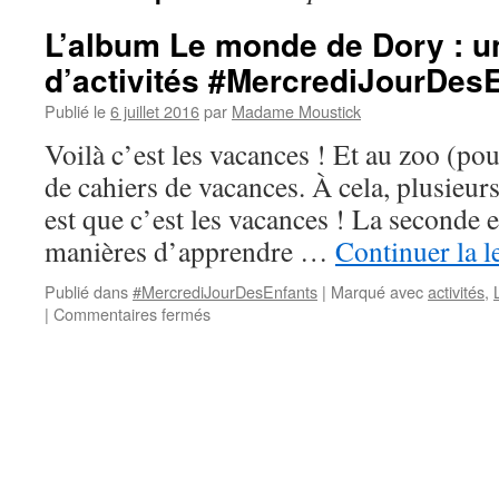
L’album Le monde de Dory : u
d’activités #MercrediJourDes
Publié le
6 juillet 2016
par
Madame Moustick
Voilà c’est les vacances ! Et au zoo (pour
de cahiers de vacances. À cela, plusieurs
est que c’est les vacances ! La seconde e
manières d’apprendre …
Continuer la l
Publié dans
#MercrediJourDesEnfants
|
Marqué avec
activités
,
|
Commentaires fermés
sur
L’album
Le
monde
de
Dory
:
un
chouette