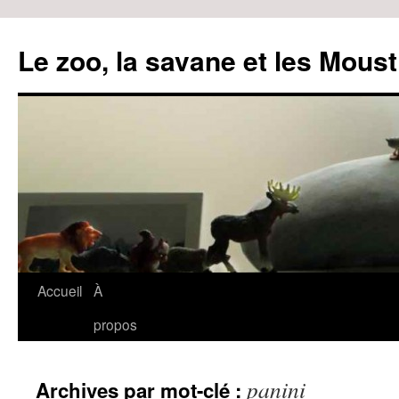
Le zoo, la savane et les Moust
Accueil
À
Aller
propos
au
contenu
panini
Archives par mot-clé :