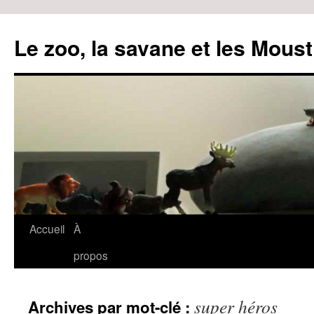
Le zoo, la savane et les Moust
Accueil
À
Aller
propos
au
contenu
super héros
Archives par mot-clé :