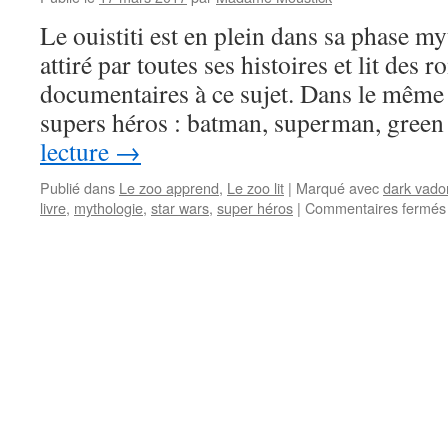
Le ouistiti est en plein dans sa phase myt
attiré par toutes ses histoires et lit des 
documentaires à ce sujet. Dans le même 
supers héros : batman, superman, gre
lecture
→
Publié dans
Le zoo apprend
,
Le zoo lit
|
Marqué avec
dark vado
livre
,
mythologie
,
star wars
,
super héros
|
Commentaires fermés