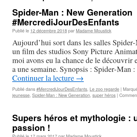
Spider-Man : New Generation
#MercrediJourDesEnfants
Publié le
12 décembre 2018
par
Madame Moustick
Aujourd’hui sort dans les salles Spide
un film des studios Sony Picture Animat
moi avons eu la chance de le découvrir e
a une semaine. Synopsis : Spider-Man 
Continuer la lecture
→
Publié dans
#MercrediJourDesEnfants
,
Le zoo regarde
|
Marqué
jeunesse
,
Spider-Man : New Generation
,
super héros
|
Comment
Supers héros et mythologie :
passion !
Publié le
17 mars 2017
par
Madame Moustick