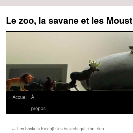
Le zoo, la savane et les Moust
Accueil
À
Aller
propos
au
contenu
←
Les baskets Kalenji : les baskets qui n’ont rien