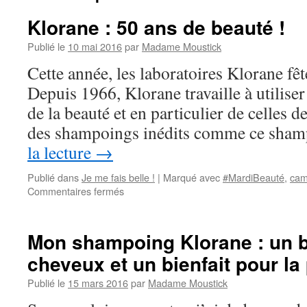
Klorane : 50 ans de beauté !
Publié le
10 mai 2016
par
Madame Moustick
Cette année, les laboratoires Klorane fêt
Depuis 1966, Klorane travaille à utiliser
de la beauté et en particulier de celles 
des shampoings inédits comme ce sha
la lecture
→
Publié dans
Je me fais belle !
|
Marqué avec
#MardiBeauté
,
cam
Commentaires fermés
sur
Klorane
:
50
Mon shampoing Klorane : un bi
ans
cheveux et un bienfait pour la
de
beauté
Publié le
15 mars 2016
par
Madame Moustick
!