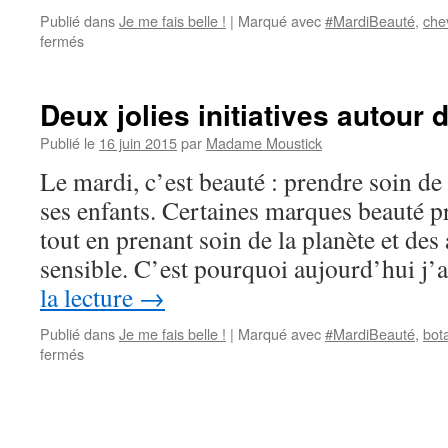
la
Publié dans
Je me fais belle !
|
Marqué avec
#MardiBeauté
,
che
planèt
fermés
sur
Je
suis
une
Deux jolies initiatives autour d
fée
des
Publié le
16 juin 2015
par
Madame Moustick
réseaux
Le mardi, c’est beauté : prendre soin de
et
vous
ses enfants. Certaines marques beauté p
?
tout en prenant soin de la planète et des a
sensible. C’est pourquoi aujourd’hui j
la lecture
→
Publié dans
Je me fais belle !
|
Marqué avec
#MardiBeauté
,
bot
fermés
sur
Deux
jolies
initiatives
autour