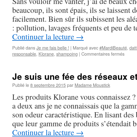
Sans vouloir me vanter, j’ai de beaux ch
beaucoup, ils sont épais, ils se laissent
facilement. Bien sûr ils subissent les al
: pollution, lavages fréquents et peu d
Continuer la lecture
→
Publié dans
Je me fais belle !
|
Marqué avec
#MardiBeauté
,
datt
responsable
,
Klorane
,
shampoing
|
Commentaires fermés
sur
Mon
shamp
Klora
Je suis une fée des réseaux e
:
un
Publié le
8 septembre 2015
par
Madame Moustick
bienfai
Les produits Klorane vous connaissez ? 
pour
les
a deux ans je ne connaissais que la ga
cheve
son odeur caractéristique. En lisant des 
et
un
que leur gamme de produits s’étendait 
bienfai
Continuer la lecture
→
pour