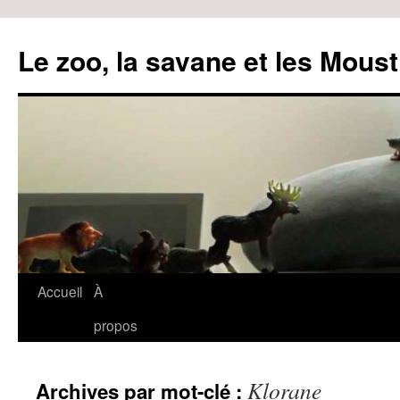
Le zoo, la savane et les Moust
Accueil
À
Aller
propos
au
contenu
Klorane
Archives par mot-clé :