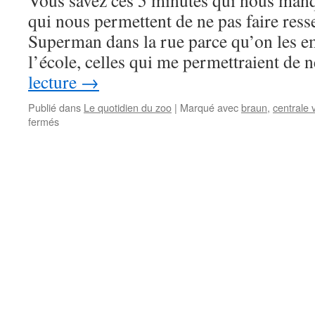
Vous savez ces 5 minutes qui nous manqu
qui nous permettent de ne pas faire ress
Superman dans la rue parce qu’on les 
l’école, celles qui me permettraient de
lecture
→
Publié dans
Le quotidien du zoo
|
Marqué avec
braun
,
centrale 
fermés
sur
Comment
gagner
5
minutes
chaque
matin
?