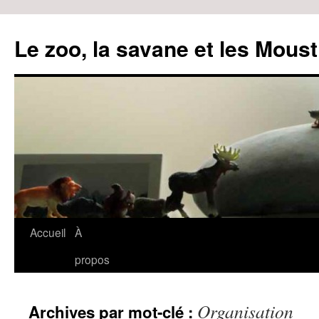
Le zoo, la savane et les Moust
Accueil
À
Aller
propos
au
contenu
Organisation
Archives par mot-clé :