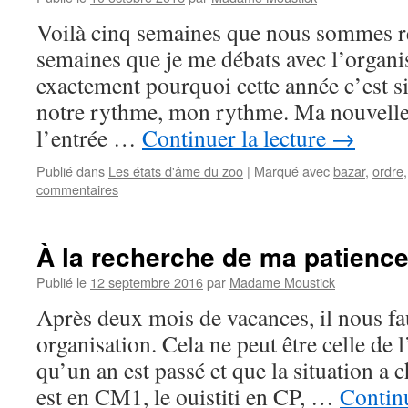
Épisode
5
Voilà cinq semaines que nous sommes re
:
semaines que je me débats avec l’organis
Blogueuse
mais
exactement pourquoi cette année c’est si 
pas
notre rythme, mon rythme. Ma nouvelle
que
l’entrée …
Continuer la lecture
→
Publié dans
Les états d'âme du zoo
|
Marqué avec
bazar
,
ordre
commentaires
À la recherche de ma patienc
Publié le
12 septembre 2016
par
Madame Moustick
Après deux mois de vacances, il nous fa
organisation. Cela ne peut être celle de 
qu’un an est passé et que la situation a 
est en CM1, le ouistiti en CP, …
Continu