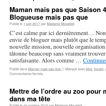
Maman mais pas que Saison 4
Blogueuse mais pas que
Publié le
1 juin 2017
par
Madame Moustick
C’est calme par ici dernièrement… Non 
envie de bloguer mais plutôt que le te
nouvelle mission, nouvelle organisation 
tâtonne beaucoup sans vraiment trouver
satisfaisante. Alors comme …
Continuer
Publié dans
Maman mais pas que !
|
Marqué avec
blog
,
boulot
,
Commentaires fermés
sur
Maman
mais
pas
Mettre de l’ordre au zoo pour m
que
dans ma tête
Saison
4
Publié le
10 octobre 2016
par
Madame Moustick