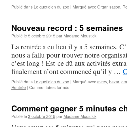
Publié dans
Le quotidien du zoo
|
Marqué avec
Organisation
,
Re
Nouveau record : 5 semaines
Publié le
5 octobre 2015
par
Madame Moustick
La rentrée a eu lieu il y a 5 semaines. C’
nous a fallu pour trouver notre organisat
c’est long ! Est-ce dû aux activités extra
finalement n’ont commencé qu’il y …
C
Publié dans
Le quotidien du zoo
|
Marqué avec
avery
,
bazar
,
em
Rentrée
|
Commentaires fermés
sur
Nouveau
record
:
Comment gagner 5 minutes ch
5
semaines
Publié le
3 octobre 2015
par
Madame Moustick