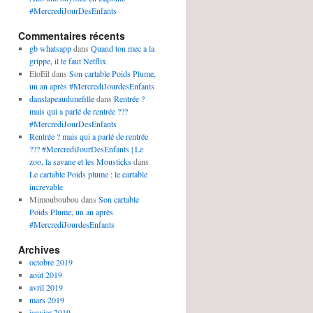
#MercrediJourDesEnfants
Commentaires récents
gb whatsapp
dans
Quand ton mec a la
grippe, il te faut Netflix
EloEil
dans
Son cartable Poids Plume,
un an après #MercrediJourdesEnfants
danslapeaudunefille
dans
Rentrée ?
mais qui a parlé de rentrée ???
#MercrediJourDesEnfants
Rentrée ? mais qui a parlé de rentrée
??? #MercrediJourDesEnfants | Le
zoo, la savane et les Mousticks
dans
Le cartable Poids plume : le cartable
increvable
Mimouboubou
dans
Son cartable
Poids Plume, un an après
#MercrediJourdesEnfants
Archives
octobre 2019
août 2019
avril 2019
mars 2019
janvier 2019