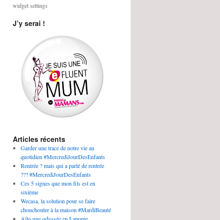
widget settings
J’y serai !
Articles récents
Garder une trace de notre vie au
quotidien #MercrediJourDesEnfants
Rentrée ? mais qui a parlé de rentrée
??? #MercrediJourDesEnfants
Ces 5 signes que mon fils est en
sixième
Wecasa, la solution pour se faire
chouchouter à la maison #MardiBeauté
Aïlo une odyssée en Laponie