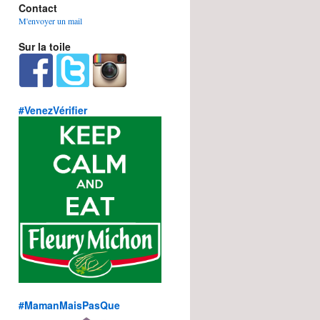
Contact
M'envoyer un mail
Sur la toile
#VenezVérifier
#MamanMaisPasQue