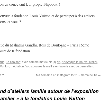
ion en concevant leur propre Flipbook !
uvrir la fondation Louis Vuitton et de participer à des ateliers
ons, et vous ?
enue du Mahatma Gandhi, Bois de Boulogne – Paris 16ème
illet de la fondation.
aris
,
Le zoo sort
, avec comme mot(s)-clé(s)
art
,
Art/Afrique le nouvel atelier
,
Vuitton
,
médiation
. Vous pouvez le mettre en favoris avec
ce permalien
.
e ?
Ma semaine en instagram #221 – Semaine 18
→
d d’ateliers famille autour de l’exposition
 atelier » à la fondation Louis Vuitton