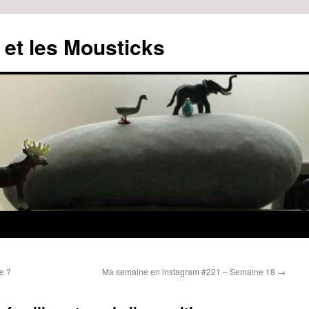
 et les Mousticks
e ?
Ma semaine en instagram #221 – Semaine 18
→