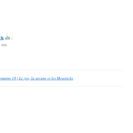
ck
dit :
8 min
aine 18 | Le zoo, la savane et les Mousticks