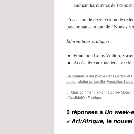
animent les œuvres de l’exposit
L’occasion de découvrir ou de redéco
passionnants en famille ! Nous y ser
Informations pratiques :
Fondation Louis Vuitton, 8 av
Accès libre aux ateliers avec le b
Ce contenu a été publié dans
Le zoo et P
atelier
,
atelier en famille
,
Fondation Louis 
←
Mais comment fait-on la purée Mouslin
#CestMoiQuiFabrique
3 réponses à
Un week-en
« Art/Afrique, le nouvel